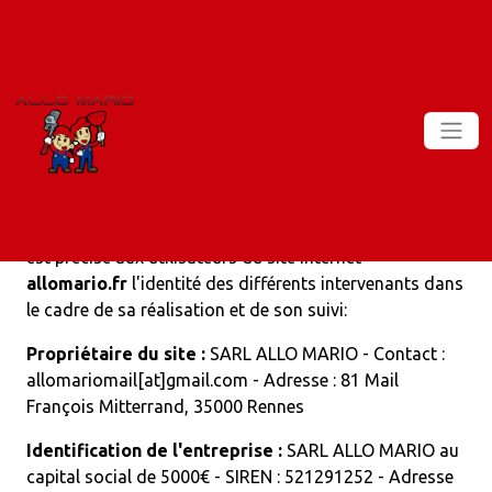
Retour à la page d'accueil
1 - Édition du site
En vertu de l'article 6 de la loi n° 2004-575 du 21 juin
2004 pour la confiance dans l'économie numérique, il
est précisé aux utilisateurs du site internet
allomario.fr
l'identité des différents intervenants dans
le cadre de sa réalisation et de son suivi:
Propriétaire du site :
SARL ALLO MARIO - Contact :
allomariomail[at]gmail.com - Adresse : 81 Mail
François Mitterrand, 35000 Rennes
Identification de l'entreprise :
SARL ALLO MARIO au
capital social de 5000€ - SIREN : 521291252 - Adresse