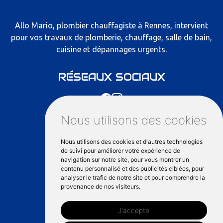
Allo Mario, plombier chauffagiste à Rennes, intervient
pour vos travaux de plomberie, chauffage, salle de bain,
cuisine et dépannages urgents.
RÉSEAUX SOCIAUX
Nous utilisons des cookies
NOS COORDONNÉES
Nous utilisons des cookies et d'autres technologies
de suivi pour améliorer votre expérience de
81 Mail François Mitterrand, 35000
navigation sur notre site, pour vous montrer un
Rennes
contenu personnalisé et des publicités ciblées, pour
analyser le trafic de notre site et pour comprendre la
provenance de nos visiteurs.
06 66 89 40 73
J'accepte