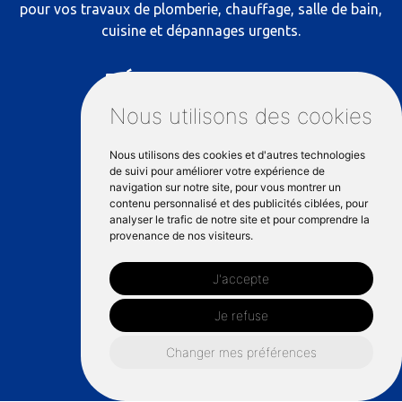
pour vos travaux de plomberie, chauffage, salle de bain,
cuisine et dépannages urgents.
RÉSEAUX SOCIAUX
Nous utilisons des cookies
Nous utilisons des cookies et d'autres technologies
NOS COORDONNÉES
de suivi pour améliorer votre expérience de
navigation sur notre site, pour vous montrer un
contenu personnalisé et des publicités ciblées, pour
analyser le trafic de notre site et pour comprendre la
81 Mail François Mitterrand, 35000
provenance de nos visiteurs.
Rennes
J'accepte
06 66 89 40 73
Je refuse
INFORMATIONS
Changer mes préférences
Gestion des cookies