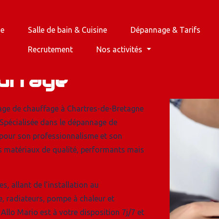
ge
Salle de bain & Cuisine
Dépannage & Tarifs
Recrutement
Nos activités
s en
uffage
nage de chauffage à Chartres-de-Bretagne
. Spécialisée dans le dépannage de
e pour son professionnalisme et son
s matériaux de qualité, performants mais
, allant de l’installation au
e, radiateurs, pompe à chaleur et
Allo Mario est à votre disposition 7j/7 et