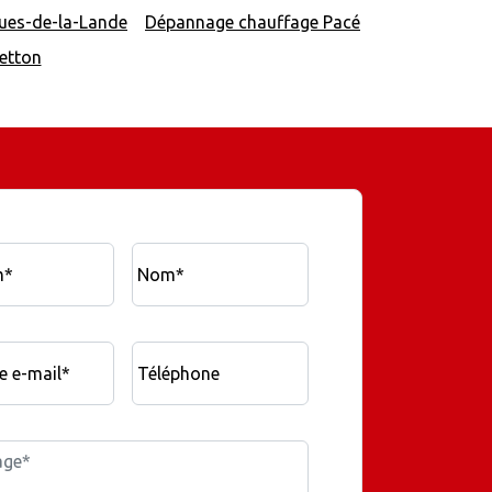
ues-de-la-Lande
Dépannage chauffage Pacé
etton
m*
Nom*
e e-mail*
Téléphone