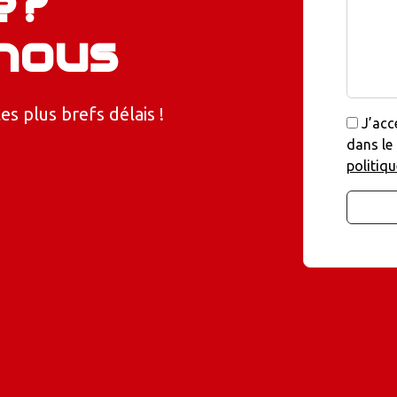
e?
nous
 plus brefs délais !
J’acc
dans le
politiqu