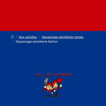
Nos-activites
Depannage-plomberie-rennes
Depannage-plomberie-betton