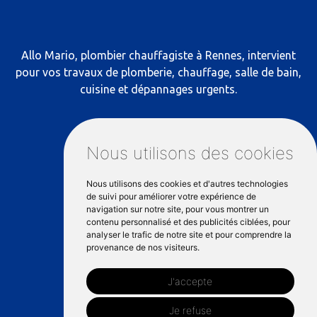
Allo Mario, plombier chauffagiste à Rennes, intervient
pour vos travaux de plomberie, chauffage, salle de bain,
cuisine et dépannages urgents.
RÉSEAUX SOCIAUX
Nous utilisons des cookies
Nous utilisons des cookies et d'autres technologies
NOS COORDONNÉES
de suivi pour améliorer votre expérience de
navigation sur notre site, pour vous montrer un
contenu personnalisé et des publicités ciblées, pour
analyser le trafic de notre site et pour comprendre la
81 Mail François Mitterrand, 35000
provenance de nos visiteurs.
Rennes
J'accepte
06 66 89 40 73
Je refuse