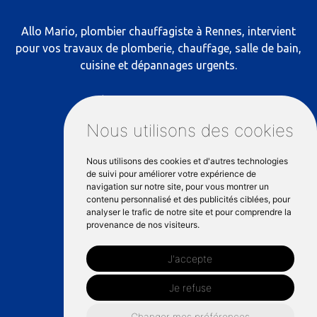
Allo Mario, plombier chauffagiste à Rennes, intervient
pour vos travaux de plomberie, chauffage, salle de bain,
cuisine et dépannages urgents.
RÉSEAUX SOCIAUX
Nous utilisons des cookies
Nous utilisons des cookies et d'autres technologies
NOS COORDONNÉES
de suivi pour améliorer votre expérience de
navigation sur notre site, pour vous montrer un
contenu personnalisé et des publicités ciblées, pour
analyser le trafic de notre site et pour comprendre la
81 Mail François Mitterrand, 35000
provenance de nos visiteurs.
Rennes
J'accepte
06 66 89 40 73
Je refuse
Changer mes préférences