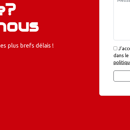
e?
nous
 plus brefs délais !
J’acc
dans le
politiqu