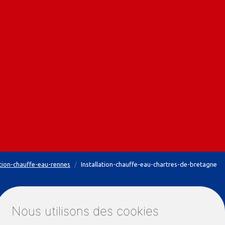
ation-chauffe-eau-rennes
Installation-chauffe-eau-chartres-de-bretagne
INFORMATIONS
ONNÉES
Nous utilisons des cookies
Gestion des cookies