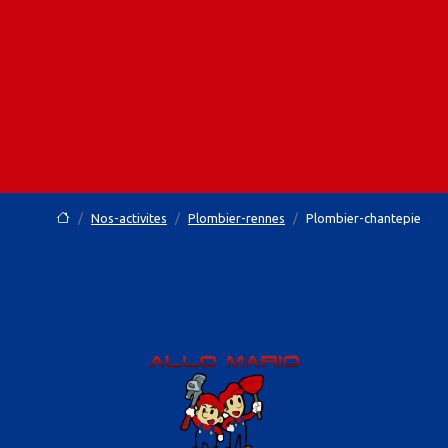
Nos-activites
Plombier-rennes
Plombier-chantepie