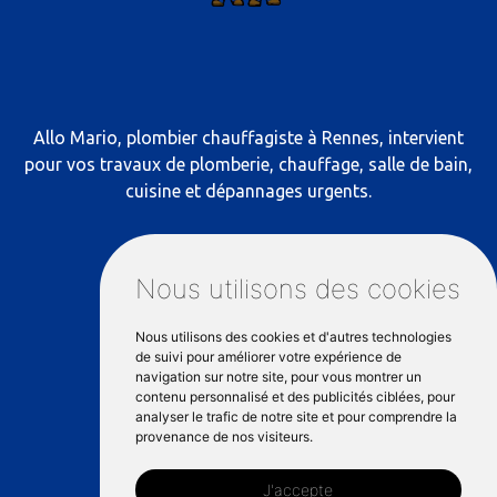
Allo Mario, plombier chauffagiste à Rennes, intervient
pour vos travaux de plomberie, chauffage, salle de bain,
cuisine et dépannages urgents.
RÉSEAUX SOCIAUX
Nous utilisons des cookies
Nous utilisons des cookies et d'autres technologies
NOS COORDONNÉES
de suivi pour améliorer votre expérience de
navigation sur notre site, pour vous montrer un
contenu personnalisé et des publicités ciblées, pour
analyser le trafic de notre site et pour comprendre la
81 Mail François Mitterrand, 35000
provenance de nos visiteurs.
Rennes
J'accepte